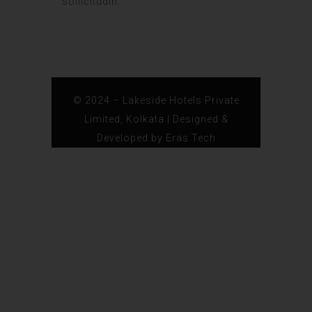
sollicitudin.
© 2024 – Lakeside Hotels Private
Limited, Kolkata | Designed &
Developed by
Eras Tech