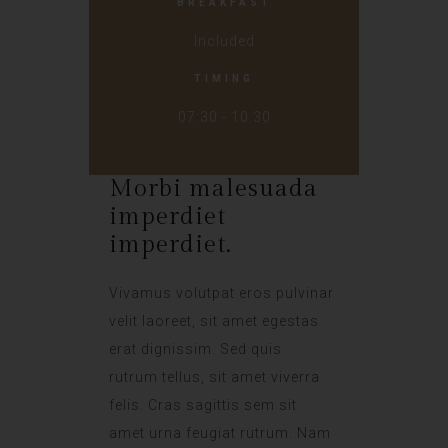
BREAKFAST
Included
TIMING
07:30 - 10:30
Morbi malesuada
imperdiet
imperdiet.
Vivamus volutpat eros pulvinar
velit laoreet, sit amet egestas
erat dignissim. Sed quis
rutrum tellus, sit amet viverra
felis. Cras sagittis sem sit
amet urna feugiat rutrum. Nam