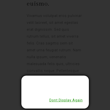
euismo.
Vivamus volutpat eros pulvinar
velit laoreet, sit amet egestas
erat dignissim. Sed quis
rutrum tellus, sit amet viverra
felis. Cras sagittis sem sit
amet urna feugiat rutrum. Nam
nulla ipsum, venenatis
malesuada felis quis, ultricies
convallis neque. Pellentesque
Close
tristique fringilla tempus.
Vivamus bibendum nibh in
dolor pharetra, a euismod
nulla dignissim. Nunc sit amet
Dont Display Again
tellus arcu.