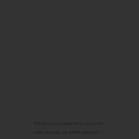
ROOM SERVICE
DAILY SANITATION
Vivamus volutpat eros pulvinar
velit laoreet, sit amet egestas