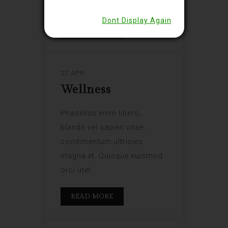
orci utet.
Dont Display Again
READ MORE
27 APR
Wellness
Phasellus enim libero,
blandit vel sapien vitae,
condimentum ultricies
magna et. Quisque euismod
orci utet.
READ MORE