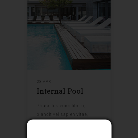
28 APR
Internal Pool
Phasellus enim libero,
blandit vel sapien vitae,
Close
condimentum ultricies
magna et. Quisque euismod